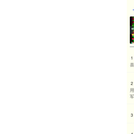
1
喜
2
军
3
4