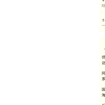
5
达
同
国