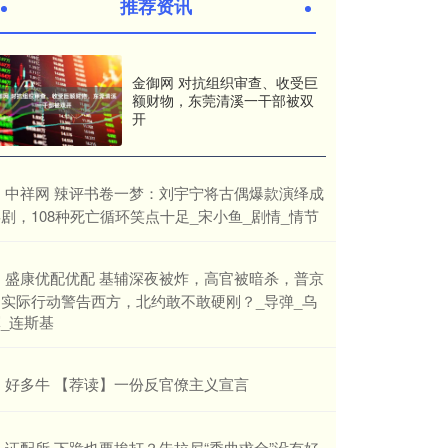
推荐资讯
金御网 对抗组织审查、收受巨
额财物，东莞清溪一干部被双
开
​中祥网 辣评书卷一梦：刘宇宁将古偶爆款演绎成
剧，108种死亡循环笑点十足_宋小鱼_剧情_情节
​盛康优配优配 基辅深夜被炸，高官被暗杀，普京
用实际行动警告西方，北约敢不敢硬刚？_导弹_乌
_连斯基
​好多牛 【荐读】一份反官僚主义宣言
​证配所 下跪也要挨打？朱拉尼“委曲求全”没有好