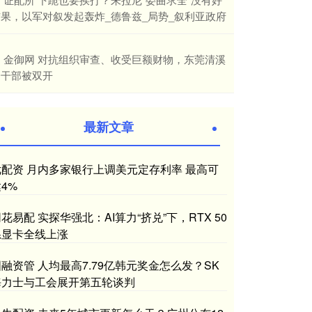
结果，以军对叙发起轰炸_德鲁兹_局势_叙利亚政府
​金御网 对抗组织审查、收受巨额财物，东莞清溪
一干部被双开
最新文章
优配资 月内多家银行上调美元定存利率 最高可
4%
花易配 实探华强北：AI算力“挤兑”下，RTX 50
系显卡全线上涨
融资管 人均最高7.79亿韩元奖金怎么发？SK
海力士与工会展开第五轮谈判