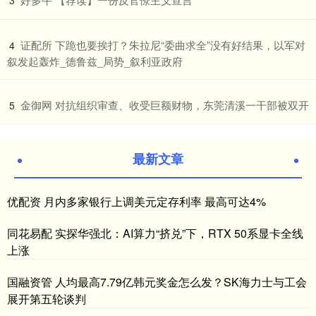
​证配所 下跪也要挨打？朱拉尼“委曲求全”没有好结果，以军对
4
叙发起轰炸_德鲁兹_局势_叙利亚政府
​金御网 对抗组织审查、收受巨额财物，东莞清溪一干部被双开
5
最新文章
优配资 月内多家银行上调美元定存利率 最高可达4%
同花易配 实探华强北：AI算力“挤兑”下，RTX 50系显卡全线
上涨
国融资管 人均最高7.79亿韩元奖金怎么发？SK海力士与工会
展开第五轮谈判