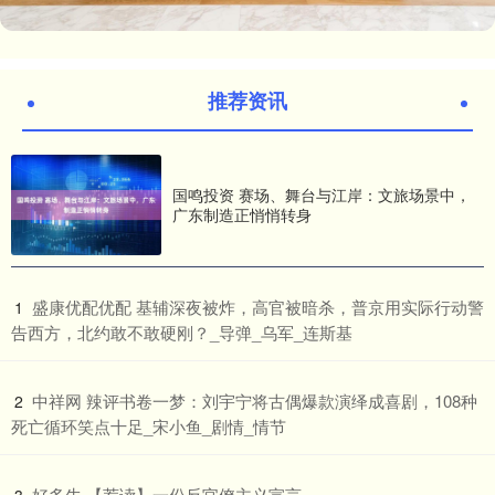
推荐资讯
国鸣投资 赛场、舞台与江岸：文旅场景中，
广东制造正悄悄转身
​盛康优配优配 基辅深夜被炸，高官被暗杀，普京用实际行动警
1
告西方，北约敢不敢硬刚？_导弹_乌军_连斯基
​中祥网 辣评书卷一梦：刘宇宁将古偶爆款演绎成喜剧，108种
2
死亡循环笑点十足_宋小鱼_剧情_情节
​好多牛 【荐读】一份反官僚主义宣言
3